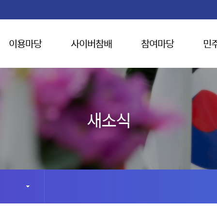
이용마당
사이버참배
참여마당
민
새소식