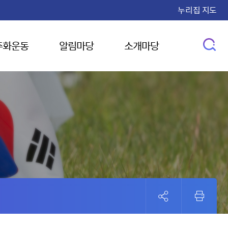
누리집 지도
주화운동
알림마당
소개마당