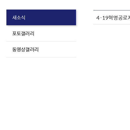
4·19혁명공로
새소식
포토갤러리
동영상갤러리