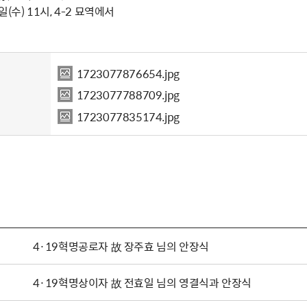
일(수) 11시, 4-2 묘역에서
1723077876654.jpg
1723077788709.jpg
1723077835174.jpg
4·19혁명공로자 故 장주효 님의 안장식
4·19혁명상이자 故 전효일 님의 영결식과 안장식