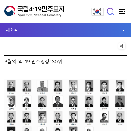
새소식
9월의 '4·19 민주영령' 30위