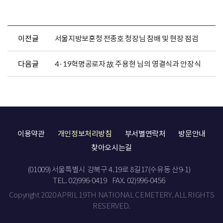
이전글
서울지방보훈청 전종호 청장님 참배 및 현장 점검
다음글
4·19혁명공로자 故 주용현 님의 영결식과 안장식
이용약관
개인정보처리방침
부서별연락처
방문안내
찾아오시는길
(01009) 서울특별시 강북구 4.19로 8길17(수유동 산9-1)
TEL. 02)996-0419
FAX. 02)996-0456
Copyright 2020 APRIL 19TH NATIONAL CEMETERY. ALL RIGHTS
RESERVED.