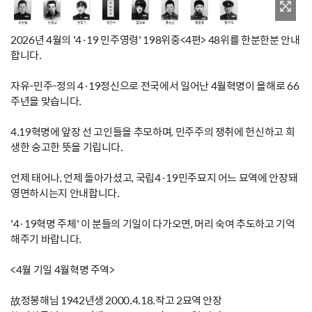
2026년 4월의 '4·19 민주영령' 198위중<4편> 48위를 한분한분 안내
합니다.
자유-민주-정의 4·19정신으로 전국에서 일어난 4월혁명이 올해로 66
주년을 맞습니다.
4.19혁명에 앞장 선 고인들을 추모하며, 민주주의 쟁취에 헌신하고 희
생한 숭고한 뜻을 기립니다.
언제 태어나, 언제 돌아가셨고, 국립4·19민주묘지 어느 묘역에 안장돼
영면하시는지 안내합니다.
'4·19혁명 주체' 이 분들의 기일이 다가오면, 머리 숙여 추도하고 기억
해주기 바랍니다.
<4월 기일 4월혁명 주역>
故정봉해님 1942년생 2000.4.18.작고 2묘역 안장