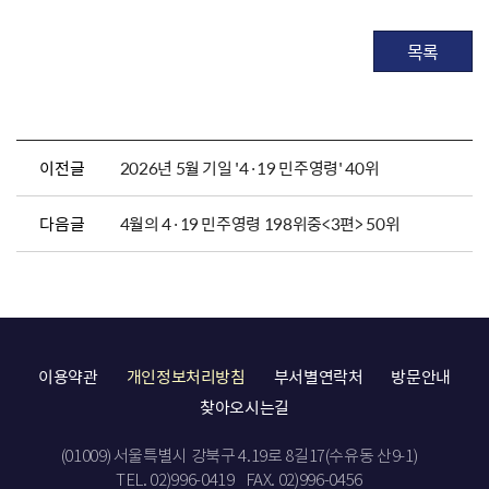
목록
이전글
2026년 5월 기일 '4·19 민주영령' 40위
다음글
4월의 4·19 민주영령 198위중<3편> 50위
이용약관
개인정보처리방침
부서별연락처
방문안내
찾아오시는길
(01009) 서울특별시 강북구 4.19로 8길17(수유동 산9-1)
TEL. 02)996-0419
FAX. 02)996-0456