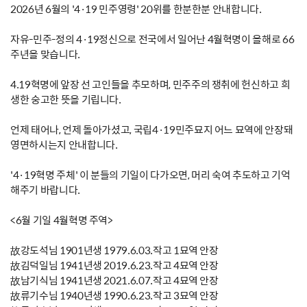
2026년 6월의 '4·19 민주영령' 20위를 한분한분 안내합니다.
자유-민주-정의 4·19정신으로 전국에서 일어난 4월혁명이 올해로 66
주년을 맞습니다.
4.19혁명에 앞장 선 고인들을 추모하며, 민주주의 쟁취에 헌신하고 희
생한 숭고한 뜻을 기립니다.
언제 태어나, 언제 돌아가셨고, 국립4·19민주묘지 어느 묘역에 안장돼
영면하시는지 안내합니다.
'4·19혁명 주체' 이 분들의 기일이 다가오면, 머리 숙여 추도하고 기억
해주기 바랍니다.
<6월 기일 4월혁명 주역>
故강도석님 1901년생 1979.6.03.작고 1묘역 안장
故김덕일님 1941년생 2019.6.23.작고 4묘역 안장
故남기식님 1941년생 2021.6.07.작고 4묘역 안장
故류기수님 1940년생 1990.6.23.작고 3묘역 안장