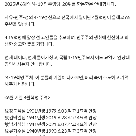
2025년 6월의 '4·19 민주영령' 20위를 한분한분 안내합니다.
자유-민주-정의 4·19정신으로 전국에서 일어난 4월혁명이 올해로 65
주년을 맞습니다.
4.19혁명에 앞장 선 고인들을 추모하며, 민주주의 쟁취에 헌신하고 희
생한 숭고한 뜻을 기립니다.
언제 태어나, 언제 돌아가셨고, 국립4·19민주묘지 어느 묘역에 안장돼
영면하시는지 안내합니다.
'4·19혁명 주체' 이 분들의 기일이 다가오면, 머리 숙여 추도하고 기억
해주기 바랍니다.
<6월 기일 4월혁명 주역>
故강도석님 1901년생 1979.6.03.작고 1묘역 안장
故김덕일님 1941년생 2019.6.23.작고 4묘역 안장
故남기식님 1941년생 2021.6.07.작고 4묘역 안장
故류기수님 1940년생 1990.6.23.작고 3묘역 안장