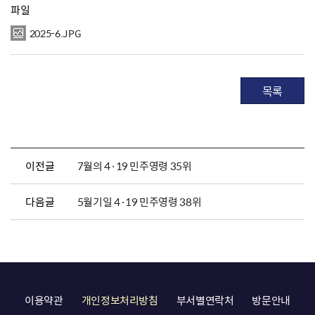
파일
2025-6.JPG
목록
이전글
7월의 4·19 민주영령 35위
다음글
5월기일 4·19 민주영령 38위
이용약관
개인정보처리방침
부서별연락처
방문안내