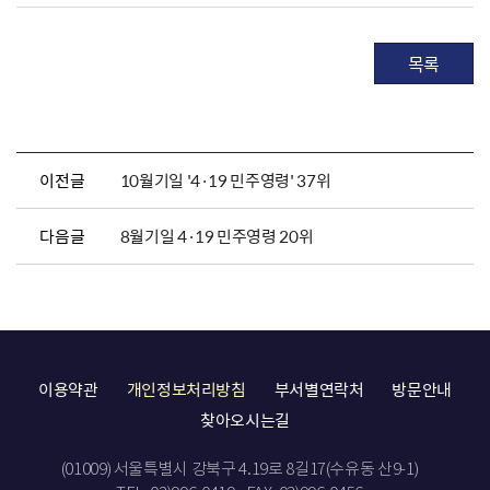
목록
이전글
10월기일 '4·19 민주영령' 37위
다음글
8월기일 4·19 민주영령 20위
이용약관
개인정보처리방침
부서별연락처
방문안내
찾아오시는길
(01009) 서울특별시 강북구 4.19로 8길17(수유동 산9-1)