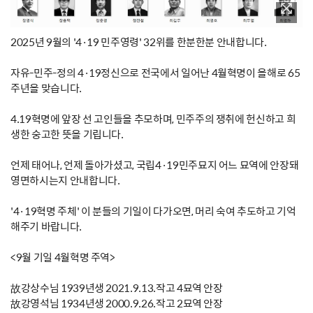
2025년 9월의 '4·19 민주영령' 32위를 한분한분 안내합니다.
자유-민주-정의 4·19정신으로 전국에서 일어난 4월혁명이 올해로 65
주년을 맞습니다.
4.19혁명에 앞장 선 고인들을 추모하며, 민주주의 쟁취에 헌신하고 희
생한 숭고한 뜻을 기립니다.
언제 태어나, 언제 돌아가셨고, 국립4·19민주묘지 어느 묘역에 안장돼
영면하시는지 안내합니다.
'4·19혁명 주체' 이 분들의 기일이 다가오면, 머리 숙여 추도하고 기억
해주기 바랍니다.
<9월 기일 4월혁명 주역>
故강상수님 1939년생 2021.9.13.작고 4묘역 안장
故강영석님 1934년생 2000.9.26.작고 2묘역 안장