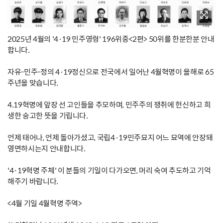
2025년 4월의 '4·19 민주영령' 196위중<2편> 50위를 한분한분 안내
합니다.
자유-민주-정의 4·19정신으로 전국에서 일어난 4월혁명이 올해로 65
주년을 맞습니다.
4.19혁명에 앞장 선 고인들을 추모하며, 민주주의 쟁취에 헌신하고 희
생한 숭고한 뜻을 기립니다.
언제 태어나, 언제 돌아가셨고, 국립4·19민주묘지 어느 묘역에 안장돼
영면하시는지 안내합니다.
'4·19혁명 주체' 이 분들의 기일이 다가오면, 머리 숙여 추도하고 기억
해주기 바랍니다.
<4월 기일 4월혁명 주역>