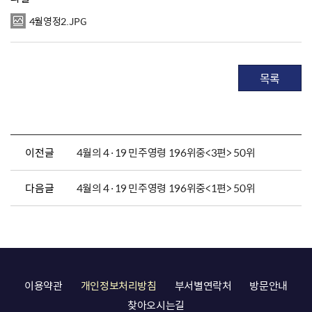
4월영정2.JPG
목록
이전글
4월의 4·19 민주영령 196위중<3편> 50위
다음글
4월의 4·19 민주영령 196위중<1편> 50위
이용약관
개인정보처리방침
부서별연락처
방문안내
찾아오시는길