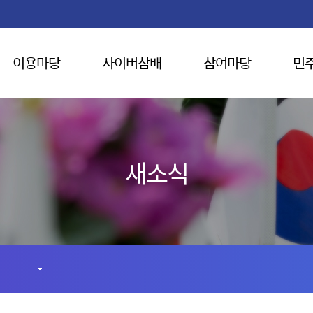
이용마당
사이버참배
참여마당
민
새소식