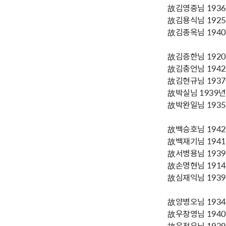
故김영중님 1936년
故김용식님 1925년
故김종옥님 1940년
故김증한님 1920년
故김충언님 1942년
故김현규님 1937년
故박실님 1939년생
故박완일님 1935년
故백승호님 1942년
故백재기님 1941년
故서병용님 1939년
故손명현님 1914년
故심재익님 1939년
故양병오님 1934년
故우창영님 1940년
故윤정우님 1939년