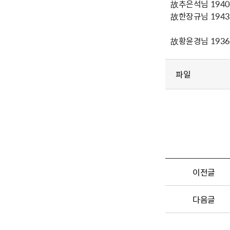
故추은석님 1940년
故한장규님 1943년
故황윤경님 1936년
파일
이전글
다음글