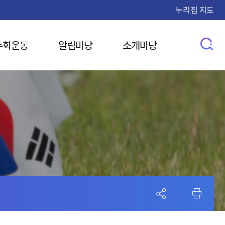
누리집 지도
주화운동
알림마당
소개마당