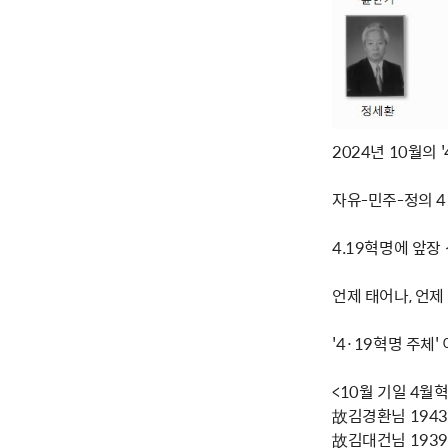
2024년 10월의 
자유-민주-정의 
4.19혁명에 앞장
언제 태어나, 언
'4·19혁명 주체
<10월 기일 4월
故김경환님 1943년
故김대건님 1939년