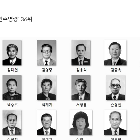
 민주영령' 36위