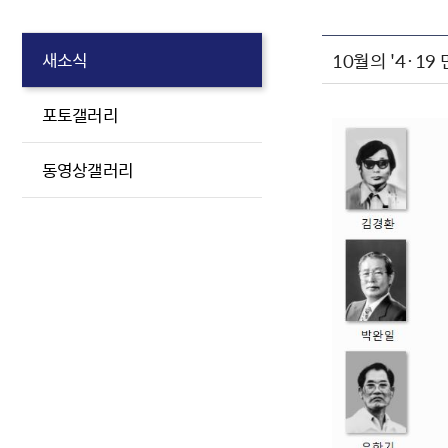
10월의 '4·19
새소식
포토갤러리
동영상갤러리