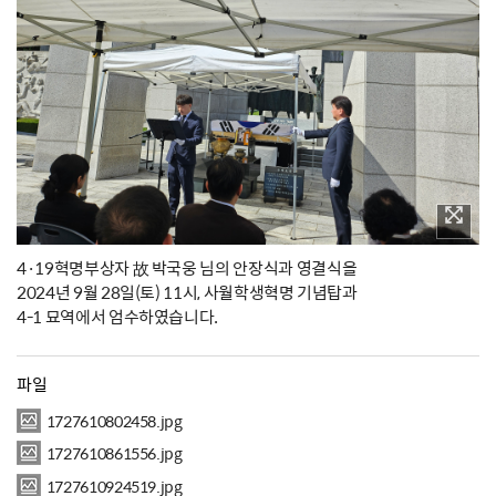
4·19혁명부상자 故 박국웅 님의 안장식과 영결식을
2024년 9월 28일(토) 11시, 사월학생혁명 기념탑과
4-1 묘역에서 엄수하였습니다.
파일
1727610802458.jpg
1727610861556.jpg
1727610924519.jpg