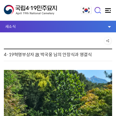
새소식
4·19혁명부상자 故 박국웅 님의 안장식과 영결식