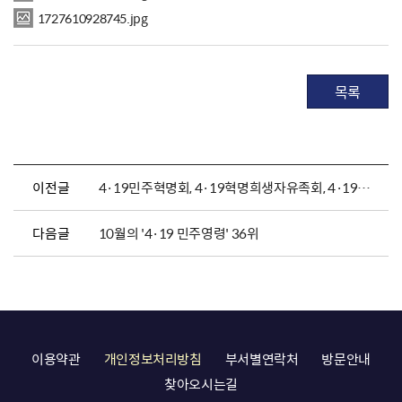
1727610928745.jpg
목록
이전글
4·19민주혁명회, 4·19혁명희생자유족회, 4·19혁명공로자회 정기참배
다음글
10월의 '4·19 민주영령' 36위
이용약관
개인정보처리방침
부서별연락처
방문안내
찾아오시는길