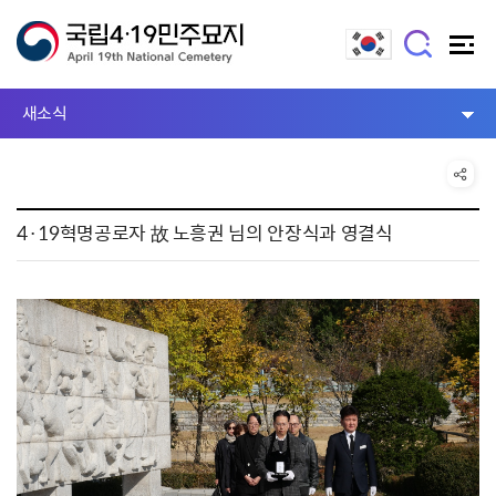
새소식
4·19혁명공로자 故 노흥권 님의 안장식과 영결식