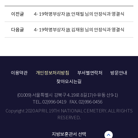
이전글
4·19혁명부상자 故 안재필 님의 안장식과 영결식
다음글
4·19혁명부상자 故 김재원 님의 안장식과 영결식
이용약관
개인정보처리방침
부서별연락처
방문안내
찾아오시는길
(01009) 서울특별시 강북구 4.19로 8길17(수유동 산9-1)
TEL. 02)996-0419
FAX. 02)996-0456
Copyright 2020 APRIL 19TH NATIONAL CEMETERY. ALL RIGHTS
RESERVED.
지방보훈관서 선택