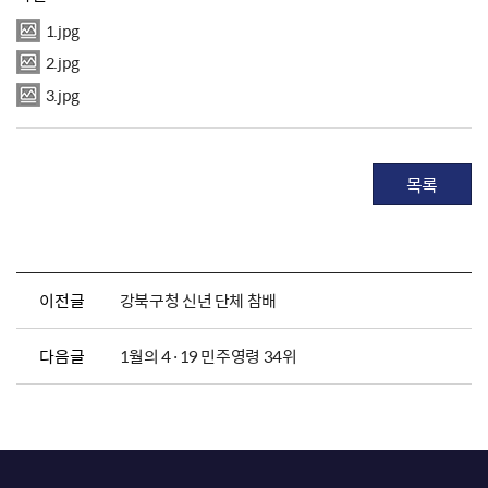
1.jpg
2.jpg
3.jpg
목록
이전글
강북구청 신년 단체 참배
다음글
1월의 4·19 민주영령 34위