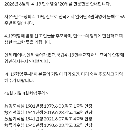
2026년 6월의 '4·19 민주영령' 20위를 한분한분 안내합니다.
자유-민주-정의 4·19정신으로 전국에서 일어난 4월혁명이 올해로 66
주년을 맞습니다.
4.19혁명에 앞장 선 고인들을 추모하며, 민주주의 쟁취에 헌신하고 희
생한 숭고한 뜻을 기립니다.
언제 태어나, 언제 돌아가셨고, 국립4·19민주묘지 어느 묘역에 안장돼
영면하시는지 안내합니다.
'4·19혁명 주체' 이 분들의 기일이 다가오면, 머리 숙여 추도하고 기억
해주기 바랍니다.
<6월 기일 4월혁명 주역>
故강도석님 1901년생 1979.6.03.작고 1묘역 안장
故김덕일님 1941년생 2019.6.23.작고 4묘역 안장
故남기식님 1941년생 2021.6.07.작고 4묘역 안장
故류기수님 1940년생 1990.6.23.작고 3묘역 안장