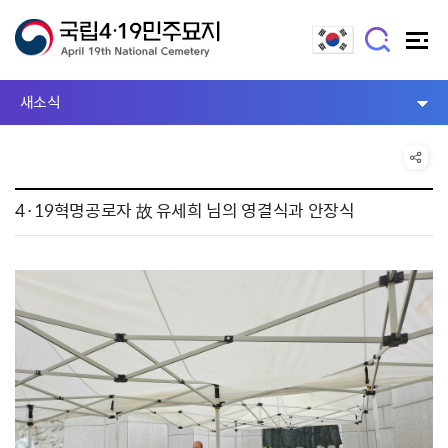
새소식
4·19혁명공로자 故 유세희 님의 영결식과 안장식