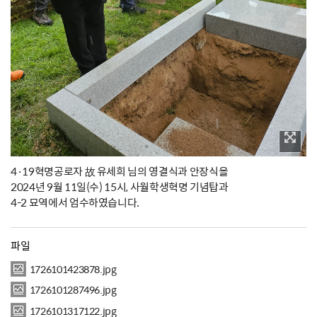
4·19혁명공로자 故 유세희 님의 영결식과 안장식을
2024년 9월 11일(수) 15시, 사월학생혁명 기념탑과
4-2 묘역에서 엄수하였습니다.
파일
1726101423878.jpg
1726101287496.jpg
1726101317122.jpg