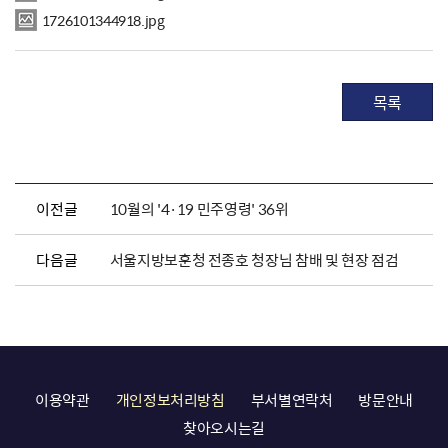
1726101344918.jpg
목록
이전글
10월의 '4·19 민주영령' 36위
다음글
서울지방보훈청 전종호 청장님 참배 및 현장 점검
이용약관
개인정보처리방침
부서별연락처
방문안내
찾아오시는길