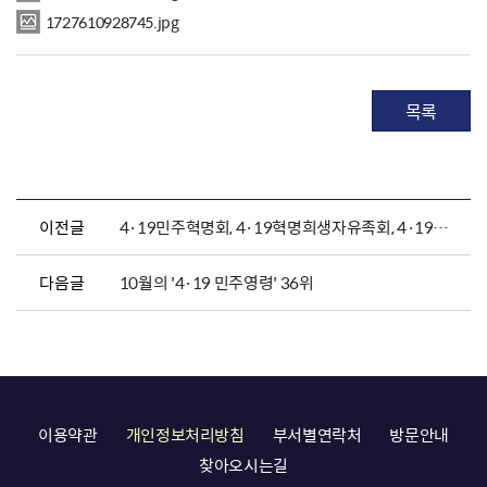
1727610928745.jpg
목록
이전글
4·19민주혁명회, 4·19혁명희생자유족회, 4·19혁명공로자회 정기참배
다음글
10월의 '4·19 민주영령' 36위
이용약관
개인정보처리방침
부서별연락처
방문안내
찾아오시는길