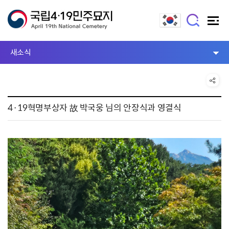
새소식
4·19혁명부상자 故 박국웅 님의 안장식과 영결식