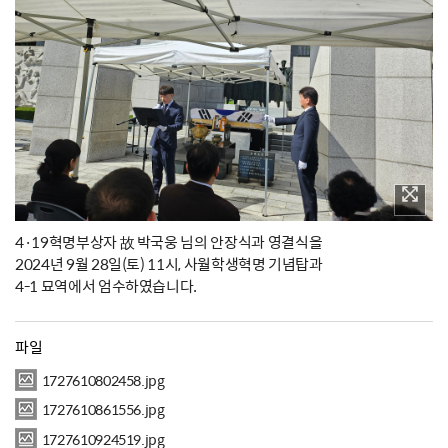
4·19혁명부상자 故 박국웅 님의 안장식과 영결식을
2024년 9월 28일(토) 11시, 사월학생혁명 기념탑과
4-1 묘역에서 엄수하였습니다.
파일
1727610802458.jpg
1727610861556.jpg
1727610924519.jpg