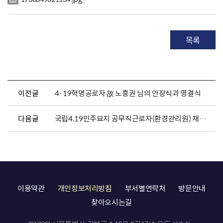
목록
이전글
4·19혁명공로자 故 노흥권 님의 안장식과 영결식
다음글
국립4.19민주묘지 공무직근로자(환경관리원) 채용 공고
이용약관
개인정보처리방침
부서별연락처
방문안내
찾아오시는길