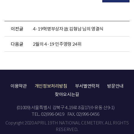
이전글
4·19혁명부상자 故 김형남 님의 영결식
다음글
2월의 4·19 민주영령 24위
이용약관
개인정보처리방침
부서별연락처
방문안내
찾아오시는길
(01009) 서울특별시 강북구 4.19로 8길17(수유동 산9-1)
TEL. 02)996-0419
FAX. 02)996-0456
Copyright 2020 APRIL 19TH NATIONAL CEMETERY. ALL RIGHTS
RESERVED.