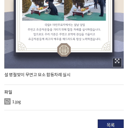
설 명절맞이 무연고 묘소 합동차례 실시
파일
1.jpg
목록