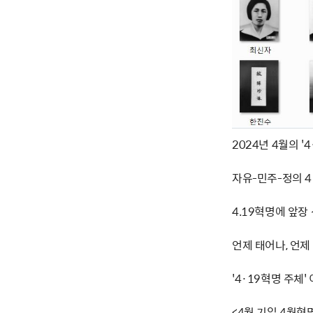
2024년 4월의 '
자유-민주-정의 
4.19혁명에 앞장
언제 태어나, 언
'4·19혁명 주체
<4월 기일 4월혁