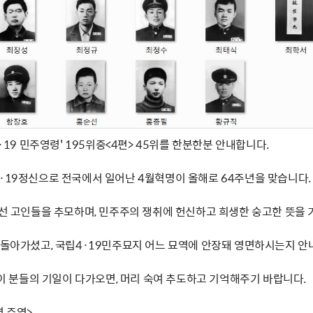
4·19 민주영령' 195위중<4편> 45위를 한분한분 안내합니다.
4·19정신으로 전국에서 일어난 4월혁명이 올해로 64주년을 맞습니다.
 선 고인들을 추모하며, 민주주의 쟁취에 헌신하고 희생한 숭고한 뜻을 
제 돌아가셨고, 국립4·19민주묘지 어느 묘역에 안장돼 영면하시는지 안
' 이 분들의 기일이 다가오면, 머리 숙여 추도하고 기억해주기 바랍니다.
명 주역>