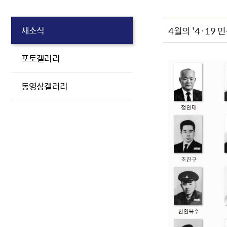
4월의 '4·19 
새소식
포토갤러리
동영상갤러리