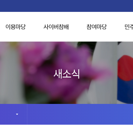
이용마당
사이버참배
참여마당
민
새소식