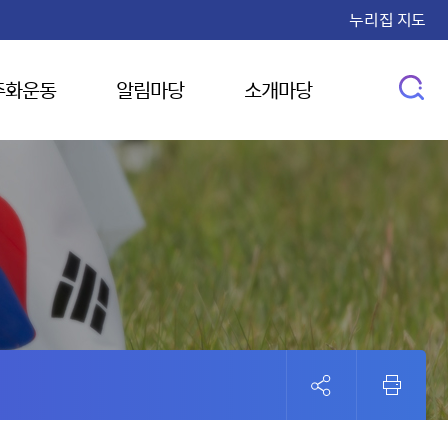
누리집 지도
주화운동
알림마당
소개마당