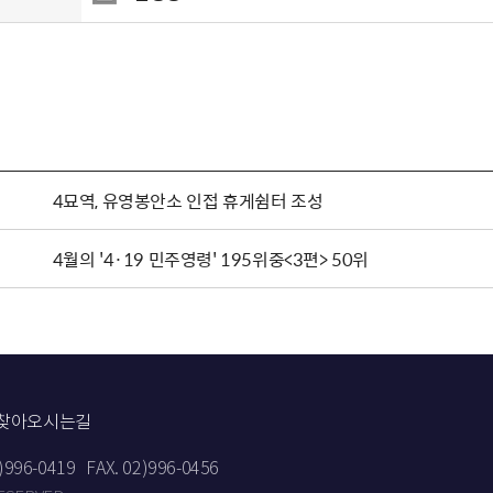
4묘역, 유영봉안소 인접 휴게쉼터 조성
4월의 '4·19 민주영령' 195위중<3편> 50위
찾아오시는길
2)996-0419
FAX. 02)996-0456