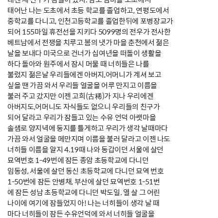
태어난 나는 도초에서 초등 학교를 졸업하고, 연평도에서
중학교를 다니고, 인천고등학교를 졸업한뒤에 포병장교가
되어 155마일 휴전선을 지키다 5099명의 전우가 전사한
베트남에서 전쟁을 치루고 봄의 냇가 마을 춘천에서 젊은
날을 보내다 미국으로 건너가 십여년을 떠돌이 생활을
하다 돌아와 원주에서 잠시 머물 때 너히들은 나를
불렀지 젊은날 우리들에겐 아버지,어머니가 계셔 보고
싶을 땐 가끔 와서 우리들 얼굴을 어루 만지고 이름을
불러 주고 갔지만 이젠 고희(古稀)가 지나 우리에겐
아버지도,어머니도 자식들도 없으니 우리들의 친구가
되어 달라고 우리가 잠들고 있는 수유 언덕 아랫마을
솔샘로 양지녁에 둥지를 틀게하고 우리가 생각 날때마다
가끔 와서 얼굴을 메만지며 이름을 불러 달라고 이젠 나도
너히들 이름을 알지 4.19때 나와 동갑이던 서울에 살던
묘역번호 1-49번에 잠든 종암 초등학교에 다니던
임동성, 서울에 살던 동신 초등학교에 다니던 묘역 번호
1-50번에 잠든 안병채, 부산에 살던 묘역번호 1-51번
에 잠든 성남 초등학교에 다니던 박도일. 열 살 그 어린
나이에 여기에 잠들었지 아! 나는 너히들이 생각 날 때
마다 너히들이 잠든 수유언덕에 와서 너히들 얼굴을