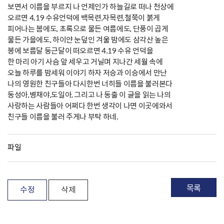
보면서 이름을 부르지 나 언제인가 하늘길로 떠나 천상에
오르면 4.19 수유언덕에 백목련,자목련,철쭉이 붉게
피어나는 봄에도, 초록으로 물든 여름에도, 단풍이 곱게
물든 가을에도, 하이얀 눈덮인 겨울 밤에도 삼각산 높은
봉에 보름달 둥근달이 떠오르면 4.19 수유 언덕을
한 마리 아기 사슴 앞 세우고 거닐며 지나간 세월 속에
오늘 하루를 밤세워 이야기 하자 저승과 이승에서 만난
나의 영원한 친구들아 다시한번 너히들 이름을 불러본다
동성아,병채야,도일아, 그리고 나 동출 이 글을 읽는 나의
사랑하는 사람들아 어쩌다 한번 생각이 나면 이곳에와서
친구들 이름을 불러 주게나 부탁 하네.
파일
목록
수정
삭제