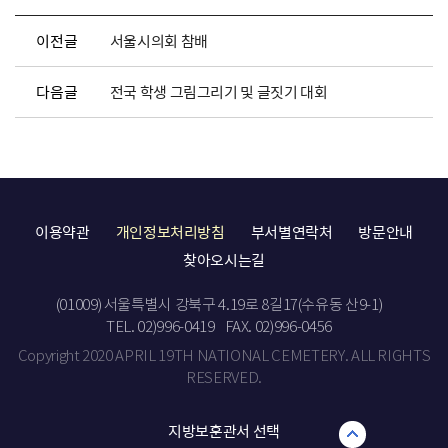
이전글
서울시의회 참배
다음글
전국 학생 그림그리기 및 글짓기 대회
이용약관
개인정보처리방침
부서별연락처
방문안내
찾아오시는길
(01009) 서울특별시 강북구 4.19로 8길17(수유동 산9-1)
TEL. 02)996-0419
FAX. 02)996-0456
Copyright 2020 APRIL 19TH NATIONAL CEMETERY. ALL RIGHTS
RESERVED.
지방보훈관서 선택