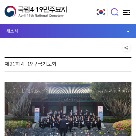
새소식
제21회 4·19구국기도회