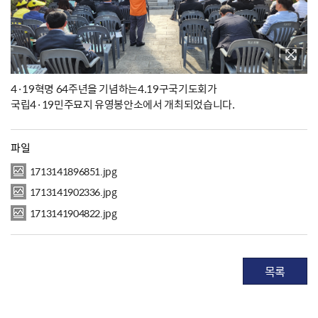
4·19혁명 64주년을 기념하는4.19구국기도회가
국립4·19민주묘지 유영봉안소에서 개최되었습니다.
파일
1713141896851.jpg
1713141902336.jpg
1713141904822.jpg
목록