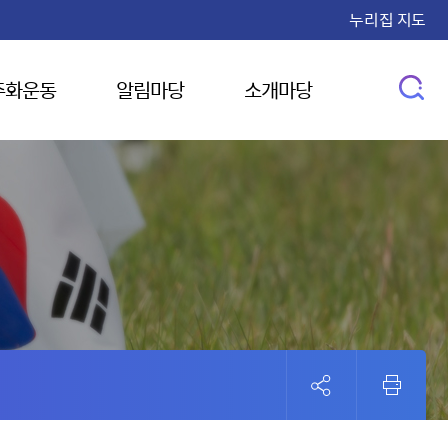
누리집 지도
주화운동
알림마당
소개마당