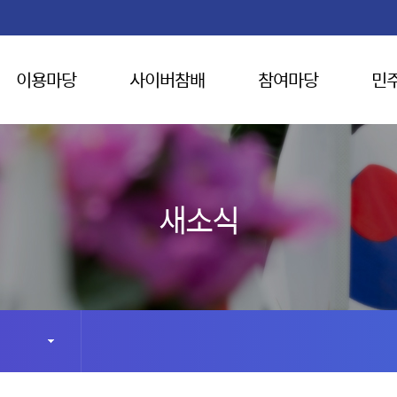
이용마당
사이버참배
참여마당
민
새소식