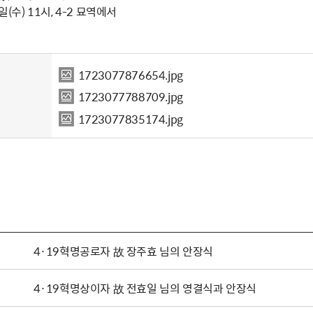
일(수) 11시, 4-2 묘역에서
1723077876654.jpg
1723077788709.jpg
1723077835174.jpg
4·19혁명공로자 故 장주효 님의 안장식
4·19혁명상이자 故 전효일 님의 영결식과 안장식