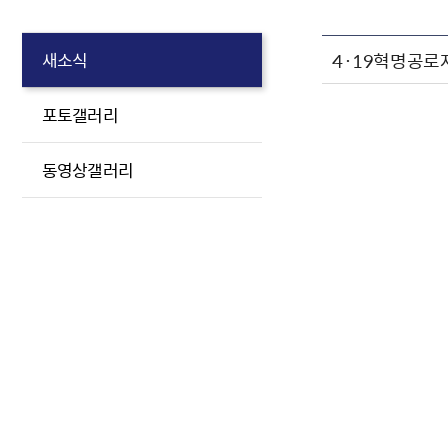
4·19혁명공로
새소식
포토갤러리
동영상갤러리