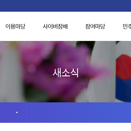
이용마당
사이버참배
참여마당
민
새소식