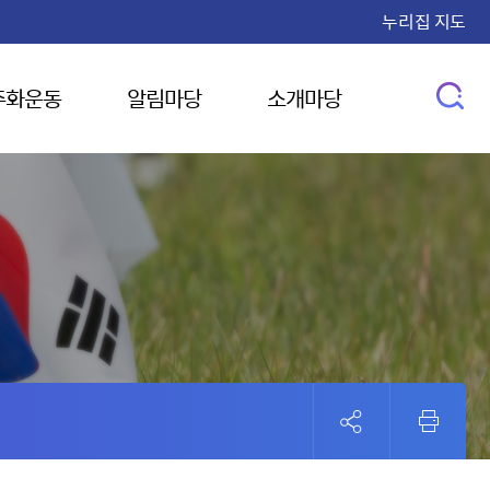
누리집 지도
주화운동
알림마당
소개마당