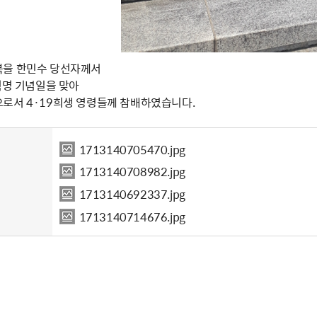
북을 한민수 당선자께서
혁명 기념일을 맞아
로서 4·19희생 영령들께 참배하였습니다.
1713140705470.jpg
1713140708982.jpg
1713140692337.jpg
1713140714676.jpg