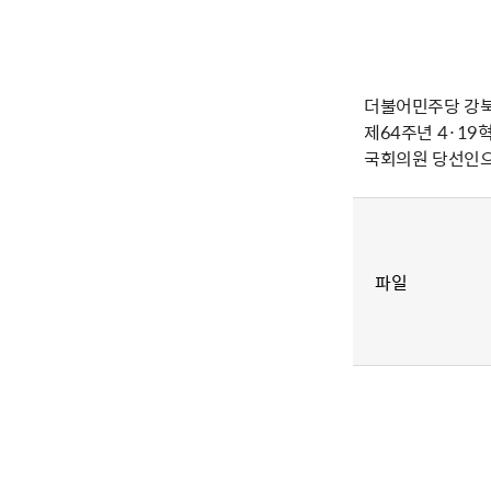
더불어민주당 강
제64주년 4·19
국회의원 당선인으
파일