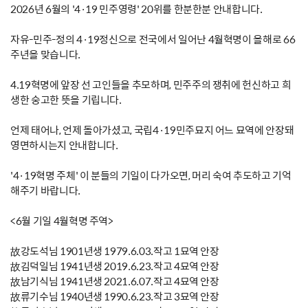
2026년 6월의 '4·19 민주영령' 20위를 한분한분 안내합니다.
자유-민주-정의 4·19정신으로 전국에서 일어난 4월혁명이 올해로 66
주년을 맞습니다.
4.19혁명에 앞장 선 고인들을 추모하며, 민주주의 쟁취에 헌신하고 희
생한 숭고한 뜻을 기립니다.
언제 태어나, 언제 돌아가셨고, 국립4·19민주묘지 어느 묘역에 안장돼
영면하시는지 안내합니다.
'4·19혁명 주체' 이 분들의 기일이 다가오면, 머리 숙여 추도하고 기억
해주기 바랍니다.
<6월 기일 4월혁명 주역>
故강도석님 1901년생 1979.6.03.작고 1묘역 안장
故김덕일님 1941년생 2019.6.23.작고 4묘역 안장
故남기식님 1941년생 2021.6.07.작고 4묘역 안장
故류기수님 1940년생 1990.6.23.작고 3묘역 안장