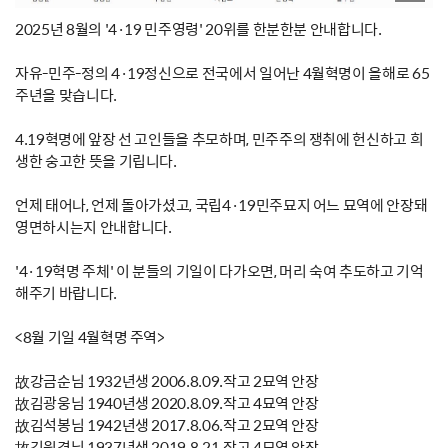
2025년 8월의 '4·19 민주영령' 20위를 한분한분 안내합니다.
자유-민주-정의 4·19정신으로 전국에서 일어난 4월혁명이 올해로 65
주년을 맞습니다.
4.19혁명에 앞장 선 고인들을 추모하며, 민주주의 쟁취에 헌신하고 희
생한 숭고한 뜻을 기립니다.
언제 태어나, 언제 돌아가셨고, 국립4·19민주묘지 어느 묘역에 안장돼
영면하시는지 안내합니다.
'4·19혁명 주체' 이 분들의 기일이 다가오면, 머리 숙여 추도하고 기억
해주기 바랍니다.
<8월 기일 4월혁명 주역>
故강금순님 1932년생 2006.8.09.작고 2묘역 안장
故김광웅님 1940년생 2020.8.09.작고 4묘역 안장
故김석봉님 1942년생 2017.8.06.작고 2묘역 안장
故김원경님 1937년생 2019.8.21.작고 4묘역 안장