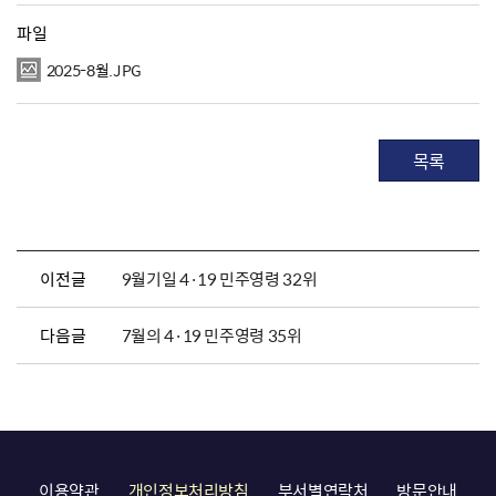
파일
2025-8월.JPG
목록
이전글
9월기일 4·19 민주영령 32위
다음글
7월의 4·19 민주영령 35위
이용약관
개인정보처리방침
부서별연락처
방문안내