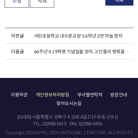
수정
삭제
이전글
서탄초등학교 내수분교장 5,6학년 2반 하늘 편지
다음글
66주년 4.19혁명 기념일을 맞아, 고인들의 명복을 빕니다.
이용약관
개인정보처리방침
부서별연락처
방문안내
찾아오시는길
(01009) 서울특별시 강북구 4.19로 8길17(수유동 산9-1)
TEL. 02)996-0419
FAX. 02)996-0456
Copyright 2020 APRIL 19TH NATIONAL CEMETERY. ALL RIGHTS