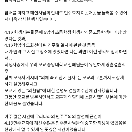
참배를 마치고 해설사님의 안내로 민주묘지 이곳저곳을 둘러볼 수 있어
서 더욱 감사한 행사였습니다.
4.19 희생자분들 중에 6명의 초등학생 희생자와 중고등학생이 가장 많
았다는 것과,
4.19혁명의 도화선이 된 김주열 열사에 관한 것 등등
내가 만약 그 시절 그장소에 있었다면 나는 과연? 이런 생각도 잠시하면
서...
희생자중에서 우리 모교 중앙대학교 선배님들이 유일하게 영혼결혼식
후
함께 모셔져 계시며 "의에 죽고 참에 살자"는 모교의 교훈까지도 상세
하게 설명해주시고
모교에 있는 "의혈탑"에 대한 설명도 곁들여주심에 감사했습니다.
그동안 모교를 방문하면서도 교훈과 의혈탑에 소홀히했던 부분에 미안
한 마음도 들었습니다.
아주 짧은 시간에 우리나라의 민주주의의 발전에 근간이
4.19민주묘지에 계신 수많은 민주열사님들의 숭고한 희생이 있었음을
현장에서 알 수 있게 된 뜻깊은 시간이었습니다.