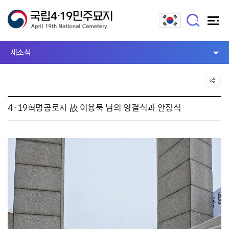
새소식
4·19혁명공로자 故 이용묵 님의 영결식과 안장식