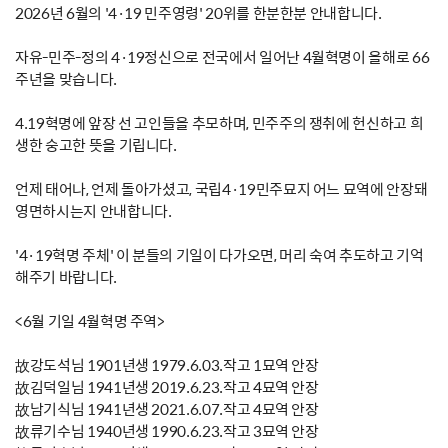
2026년 6월의 '4·19 민주영령' 20위를 한분한분 안내합니다.
자유-민주-정의 4·19정신으로 전국에서 일어난 4월혁명이 올해로 66
주년을 맞습니다.
4.19혁명에 앞장 선 고인들을 추모하며, 민주주의 쟁취에 헌신하고 희
생한 숭고한 뜻을 기립니다.
언제 태어나, 언제 돌아가셨고, 국립4·19민주묘지 어느 묘역에 안장돼
영면하시는지 안내합니다.
'4·19혁명 주체' 이 분들의 기일이 다가오면, 머리 숙여 추도하고 기억
해주기 바랍니다.
<6월 기일 4월혁명 주역>
故강도석님 1901년생 1979.6.03.작고 1묘역 안장
故김덕일님 1941년생 2019.6.23.작고 4묘역 안장
故남기식님 1941년생 2021.6.07.작고 4묘역 안장
故류기수님 1940년생 1990.6.23.작고 3묘역 안장