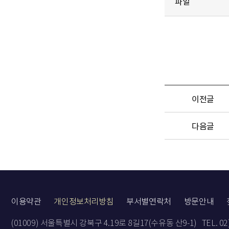
파일
이전글
다음글
이용약관
개인정보처리방침
부서별연락처
방문안내
(01009) 서울특별시 강북구 4.19로 8길17(수유동 산9-1)
TEL. 0