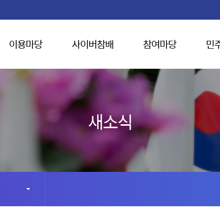
이용마당
사이버참배
참여마당
민
새소식