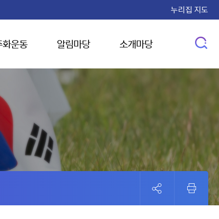
누리집 지도
주화운동
알림마당
소개마당