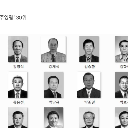
민주영령' 30위