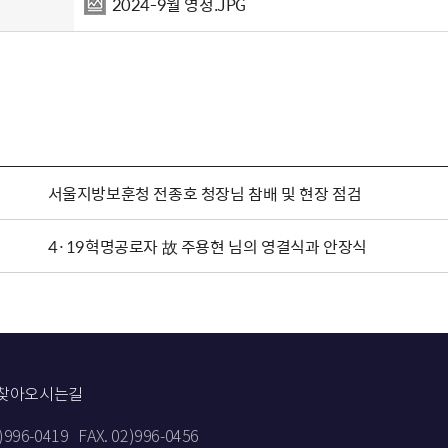
2024-9월 영정.JPG
서울지방보훈청 전종호 청장님 참배 및 현장 점검
4·19혁명공로자 故 주용현 님의 영결식과 안장식
찾아오시는길
2)996-0419
FAX. 02)996-0456