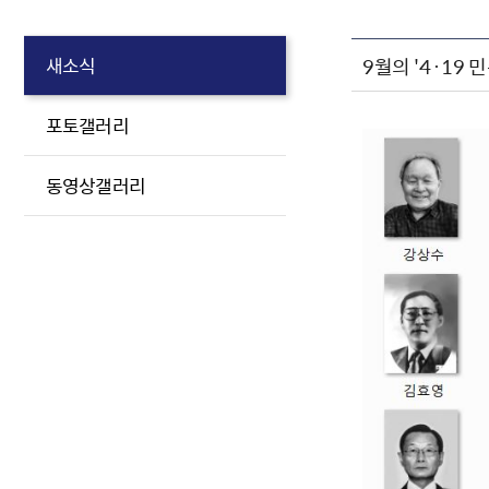
9월의 '4·19 
새소식
포토갤러리
동영상갤러리