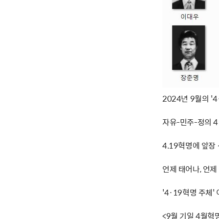
2024년 9월의 '
자유-민주-정의 
4.19혁명에 앞장
언제 태어나, 언
'4·19혁명 주체
<9월 기일 4월혁