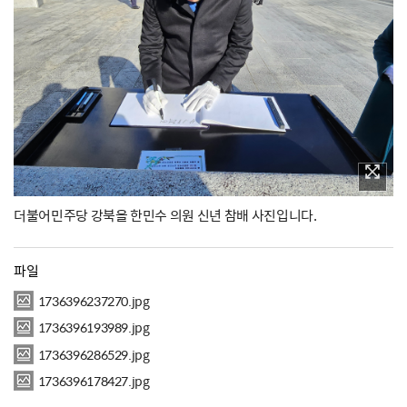
더불어민주당 강북을 한민수 의원 신년 참배 사진입니다.
파일
1736396237270.jpg
1736396193989.jpg
1736396286529.jpg
1736396178427.jpg