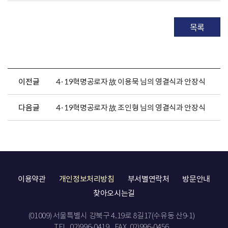
목록
이전글
4·19혁명공로자 故 이용묵 님의 영결식과 안장식
다음글
4·19혁명공로자 故 조인형 님의 영결식과 안장식
이용약관
개인정보처리방침
부서별연락처
방문안내
찾아오시는길
(01009) 서울특별시 강북구 4.19로 8길17(수유동 산9-1)
TEL. 02)996-0419
FAX. 02)996-0456