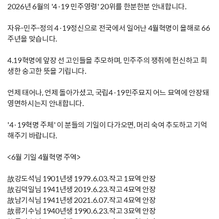
2026년 6월의 '4·19 민주영령' 20위를 한분한분 안내합니다.
자유-민주-정의 4·19정신으로 전국에서 일어난 4월혁명이 올해로 66
주년을 맞습니다.
4.19혁명에 앞장 선 고인들을 추모하며, 민주주의 쟁취에 헌신하고 희
생한 숭고한 뜻을 기립니다.
언제 태어나, 언제 돌아가셨고, 국립4·19민주묘지 어느 묘역에 안장돼
영면하시는지 안내합니다.
'4·19혁명 주체' 이 분들의 기일이 다가오면, 머리 숙여 추도하고 기억
해주기 바랍니다.
<6월 기일 4월혁명 주역>
故강도석님 1901년생 1979.6.03.작고 1묘역 안장
故김덕일님 1941년생 2019.6.23.작고 4묘역 안장
故남기식님 1941년생 2021.6.07.작고 4묘역 안장
故류기수님 1940년생 1990.6.23.작고 3묘역 안장