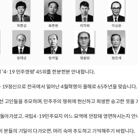
일 '4·19 민주영령' 45위를 한분한분 안내합니다.
4·19정신으로 전국에서 일어난 4월혁명이 올해로 65주년을 맞습니다.
 선 고인들을 추모하며, 민주주의 쟁취에 헌신하고 희생한 숭고한 뜻을 
제 돌아가셨고, 국립4·19민주묘지 어느 묘역에 안장돼 영면하시는지 안
' 이 분들의 기일이 다가오면, 머리 숙여 추도하고 기억해주기 바랍니다.