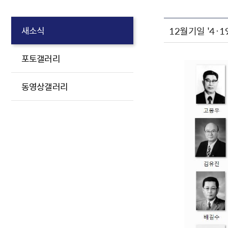
12월기일 '4·1
새소식
포토갤러리
동영상갤러리