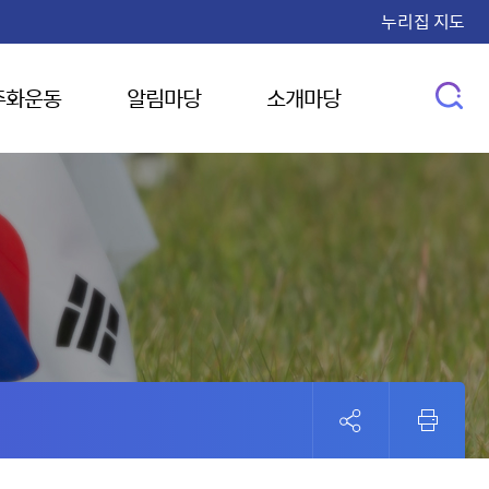
누리집 지도
주화운동
알림마당
소개마당