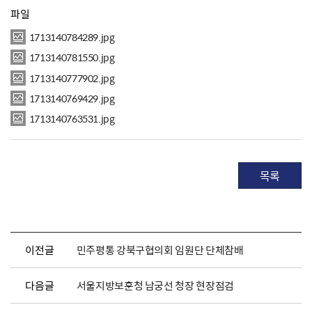
파일
1713140784289.jpg
1713140781550.jpg
1713140777902.jpg
1713140769429.jpg
1713140763531.jpg
목록
이전글
민주평통 강북구협의회 임원단 단체참배
다음글
서울지방보훈청 남궁선 청장 현장점검