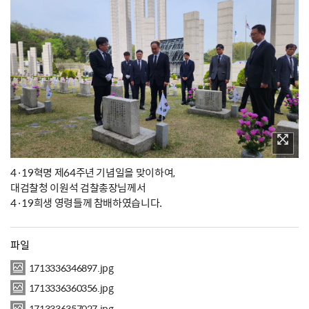
4·19혁명 제64주년 기념일을 맞이하여,
대검찰청 이원석 검찰총장님께서
4·19희생 영령들께 참배하였습니다.
파일
1713336346897.jpg
1713336360356.jpg
1713336357027.jpg