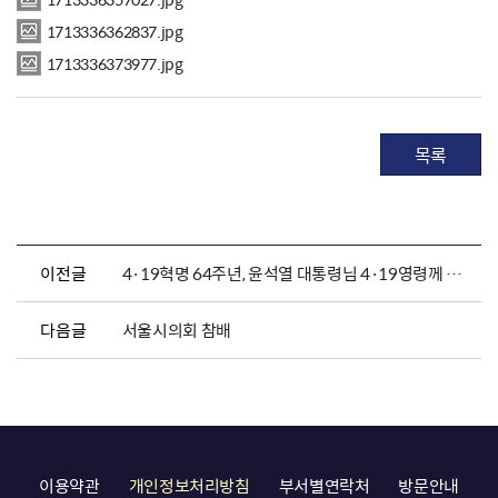
1713336362837.jpg
1713336373977.jpg
목록
이전글
4·19혁명 64주년, 윤석열 대통령님 4·19영령께 참배
다음글
서울시의회 참배
이용약관
개인정보처리방침
부서별연락처
방문안내