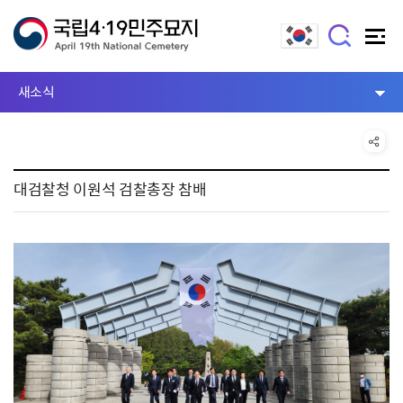
새소식
대검찰청 이원석 검찰총장 참배