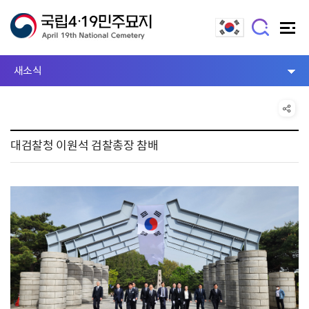
새소식
대검찰청 이원석 검찰총장 참배