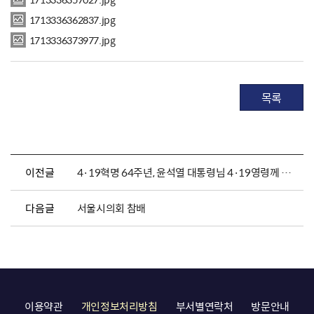
1713336362837.jpg
1713336373977.jpg
목록
이전글
4·19혁명 64주년, 윤석열 대통령님 4·19영령께 참배
다음글
서울시의회 참배
이용약관
개인정보처리방침
부서별연락처
방문안내