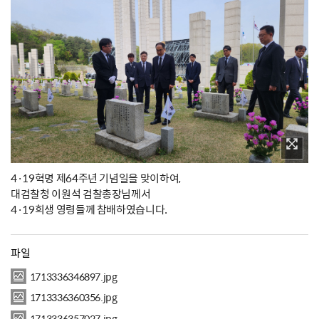
4·19혁명 제64주년 기념일을 맞이하여,
대검찰청 이원석 검찰총장님께서
4·19희생 영령들께 참배하였습니다.
파일
1713336346897.jpg
1713336360356.jpg
1713336357027.jpg