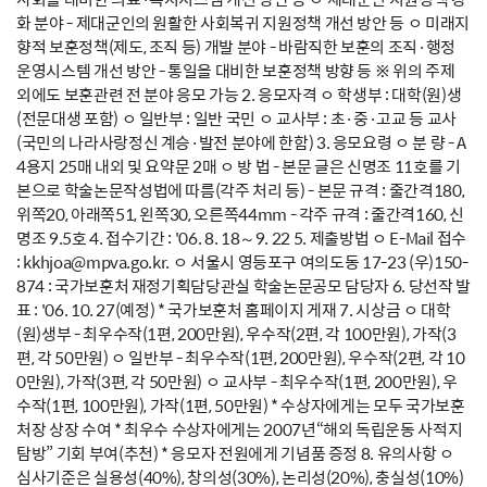
화 분야 - 제대군인의 원활한 사회복귀 지원정책 개선 방안 등 ㅇ 미래지
향적 보훈정책(제도, 조직 등) 개발 분야 - 바람직한 보훈의 조직·행정
운영시스템 개선 방안 - 통일을 대비한 보훈정책 방향 등 ※ 위의 주제
외에도 보훈관련 전 분야 응모 가능 2. 응모자격 ㅇ 학생부 : 대학(원)생
(전문대생 포함) ㅇ 일반부 : 일반 국민 ㅇ 교사부 : 초·중·고교 등 교사
(국민의 나라사랑정신 계승·발전 분야에 한함) 3. 응모요령 ㅇ 분 량 - A
4용지 25매 내외 및 요약문 2매 ㅇ 방 법 - 본문 글은 신명조 11호를 기
본으로 학술논문작성법에 따름(각주 처리 등) - 본문 규격 : 줄간격180,
위쪽20, 아래쪽51, 왼쪽30, 오른쪽44mm - 각주 규격 : 줄간격160, 신
명조 9.5호 4. 접수기간 : '06. 8. 18～9. 22 5. 제출방법 ㅇ E-Mail 접수
: kkhjoa@mpva.go.kr. ㅇ 서울시 영등포구 여의도동 17-23 (우)150-
874 : 국가보훈처 재정기획담당관실 학술논문공모 담당자 6. 당선작 발
표 : '06. 10. 27(예정) * 국가보훈처 홈페이지 게재 7. 시상금 ㅇ 대학
(원)생부 - 최우수작(1편, 200만원), 우수작(2편, 각 100만원), 가작(3
편, 각 50만원) ㅇ 일반부 - 최우수작(1편, 200만원), 우수작(2편, 각 10
0만원), 가작(3편, 각 50만원) ㅇ 교사부 - 최우수작(1편, 200만원), 우
수작(1편, 100만원), 가작(1편, 50만원) * 수상자에게는 모두 국가보훈
처장 상장 수여 * 최우수 수상자에게는 2007년“해외 독립운동 사적지
탐방” 기회 부여(추천) * 응모자 전원에게 기념품 증정 8. 유의사항 ㅇ
심사기준은 실용성(40%), 창의성(30%), 논리성(20%), 충실성(10%)