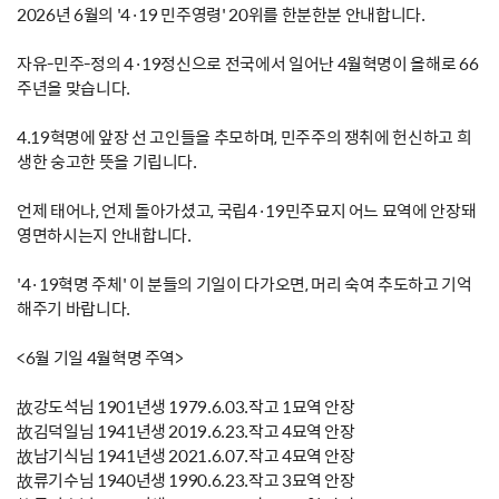
2026년 6월의 '4·19 민주영령' 20위를 한분한분 안내합니다.
자유-민주-정의 4·19정신으로 전국에서 일어난 4월혁명이 올해로 66
주년을 맞습니다.
4.19혁명에 앞장 선 고인들을 추모하며, 민주주의 쟁취에 헌신하고 희
생한 숭고한 뜻을 기립니다.
언제 태어나, 언제 돌아가셨고, 국립4·19민주묘지 어느 묘역에 안장돼
영면하시는지 안내합니다.
'4·19혁명 주체' 이 분들의 기일이 다가오면, 머리 숙여 추도하고 기억
해주기 바랍니다.
<6월 기일 4월혁명 주역>
故강도석님 1901년생 1979.6.03.작고 1묘역 안장
故김덕일님 1941년생 2019.6.23.작고 4묘역 안장
故남기식님 1941년생 2021.6.07.작고 4묘역 안장
故류기수님 1940년생 1990.6.23.작고 3묘역 안장