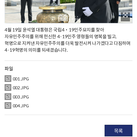
4월 19일 윤석열 대통령은 국립4‧19민주묘지를 찾아
자유민주주의를 위해 헌신한 4·19민주 영령들의 명복을 빌고,
혁명으로 지켜낸 자유민주주의를 더욱 발전시켜 나가겠다고 다짐하며
4·19혁명의 의미를 되새겼습니다.
파일
001.JPG
002.JPG
003.JPG
004.JPG
목록