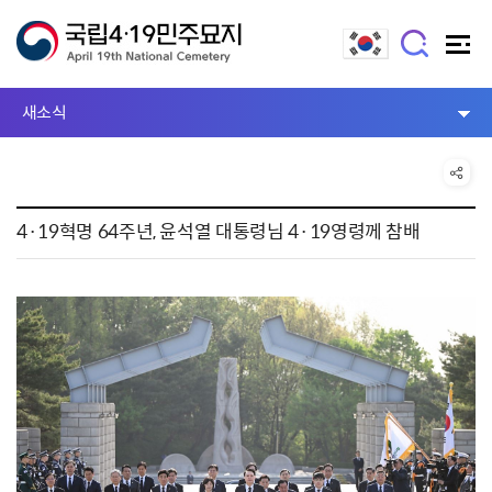
새소식
4·19혁명 64주년, 윤석열 대통령님 4·19영령께 참배