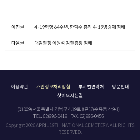
이전글
4·19혁명 64주년, 한덕수 총리 4·19영령께 참배
다음글
대검찰청 이원석 검찰총장 참배
이용약관
개인정보처리방침
부서별연락처
방문안내
찾아오시는길
(01009) 서울특별시 강북구 4.19로 8길17(수유동 산9-1)
TEL. 02)996-0419
FAX. 02)996-0456
Copyright 2020 APRIL 19TH NATIONAL CEMETERY. ALL RIGHTS
RESERVED.