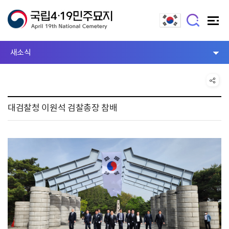
새소식
대검찰청 이원석 검찰총장 참배