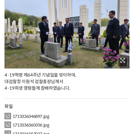
4·19혁명 제64주년 기념일을 맞이하여,
대검찰청 이원석 검찰총장님께서
4·19희생 영령들께 참배하였습니다.
파일
1713336346897.jpg
1713336360356.jpg
1713336357027.jpg