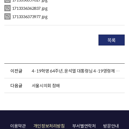
1713336362837.jpg
1713336373977.jpg
목록
이전글
4·19혁명 64주년, 윤석열 대통령님 4·19영령께 참배
다음글
서울시의회 참배
이용약관
개인정보처리방침
부서별연락처
방문안내