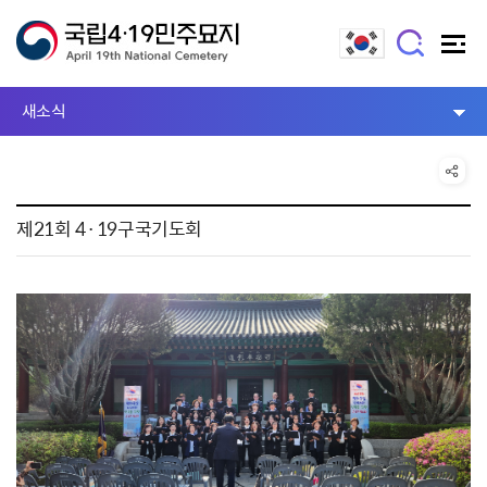
새소식
제21회 4·19구국기도회