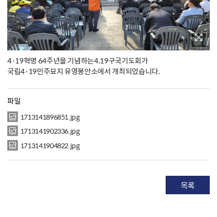
4·19혁명 64주년을 기념하는4.19구국기도회가
국립4·19민주묘지 유영봉안소에서 개최되었습니다.
파일
1713141896851.jpg
1713141902336.jpg
1713141904822.jpg
목록