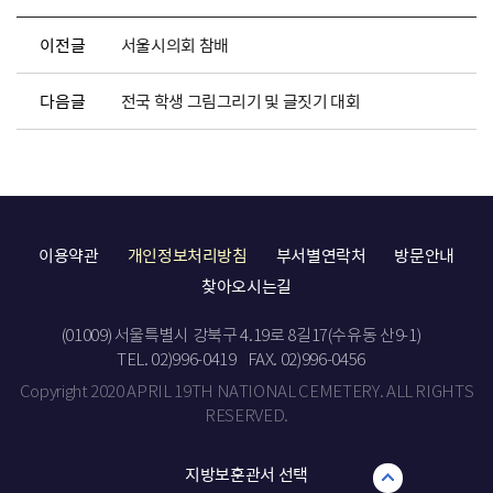
이전글
서울시의회 참배
다음글
전국 학생 그림그리기 및 글짓기 대회
이용약관
개인정보처리방침
부서별연락처
방문안내
찾아오시는길
(01009) 서울특별시 강북구 4.19로 8길17(수유동 산9-1)
TEL. 02)996-0419
FAX. 02)996-0456
Copyright 2020 APRIL 19TH NATIONAL CEMETERY. ALL RIGHTS
RESERVED.
지방보훈관서 선택