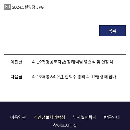
2024.5월영정.JPG
목록
이전글
4·19혁명공로자 故 장태익님 영결식 및 안장식
다음글
4·19혁명 64주년, 한덕수 총리 4·19영령께 참배
이용약관
개인정보처리방침
부서별연락처
방문안내
찾아오시는길