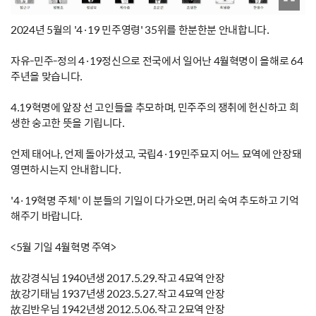
2024년 5월의 '4·19 민주영령' 35위를 한분한분 안내합니다.
자유-민주-정의 4·19정신으로 전국에서 일어난 4월혁명이 올해로 64
주년을 맞습니다.
4.19혁명에 앞장 선 고인들을 추모하며, 민주주의 쟁취에 헌신하고 희
생한 숭고한 뜻을 기립니다.
언제 태어나, 언제 돌아가셨고, 국립4·19민주묘지 어느 묘역에 안장돼
영면하시는지 안내합니다.
'4·19혁명 주체' 이 분들의 기일이 다가오면, 머리 숙여 추도하고 기억
해주기 바랍니다.
<5월 기일 4월혁명 주역>
故강경식님 1940년생 2017.5.29.작고 4묘역 안장
故강기태님 1937년생 2023.5.27.작고 4묘역 안장
故김반우님 1942년생 2012.5.06.작고 2묘역 안장