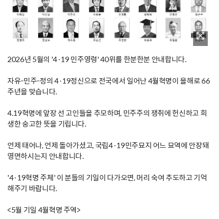
2026년 5월의 '4·19 민주영령' 40위를 한분한분 안내합니다.
자유-민주-정의 4·19정신으로 전국에서 일어난 4월혁명이 올해로 66
주년을 맞습니다.
4.19혁명에 앞장 선 고인들을 추모하며, 민주주의 쟁취에 헌신하고 희
생한 숭고한 뜻을 기립니다.
언제 태어나, 언제 돌아가셨고, 국립4·19민주묘지 어느 묘역에 안장돼
영면하시는지 안내합니다.
'4·19혁명 주체' 이 분들의 기일이 다가오면, 머리 숙여 추도하고 기억
해주기 바랍니다.
<5월 기일 4월혁명 주역>