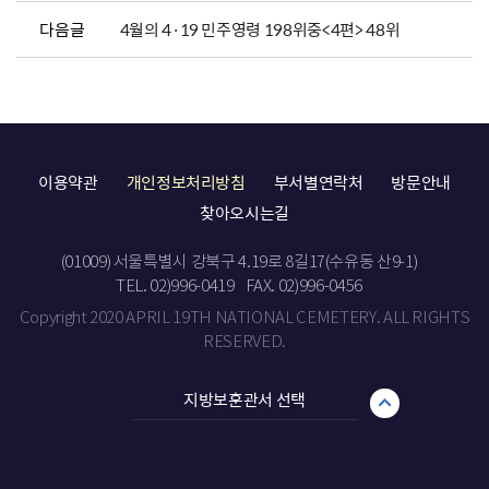
다음글
4월의 4·19 민주영령 198위중<4편> 48위
이용약관
개인정보처리방침
부서별연락처
방문안내
찾아오시는길
(01009) 서울특별시 강북구 4.19로 8길17(수유동 산9-1)
TEL. 02)996-0419
FAX. 02)996-0456
Copyright 2020 APRIL 19TH NATIONAL CEMETERY. ALL RIGHTS
RESERVED.
지방보훈관서 선택