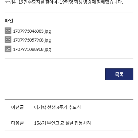
국립4·19민주묘지를 찾아 4·19혁명 희생 영령께 참배했습니다.
파일
1707975046083.jpg
1707975057968.jpg
1707975088908.jpg
목록
이전글
이기택 선생 8주기 추도식
다음글
156기 무연고 묘 설날 합동차례