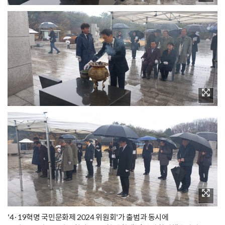
'4·19혁명 국민문화제 2024 위원회'가 출범과 동시에