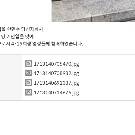
북을 한민수 당선자께서
혁명 기념일을 맞아
로서 4·19희생 영령들께 참배하였습니다.
1713140705470.jpg
1713140708982.jpg
1713140692337.jpg
1713140714676.jpg