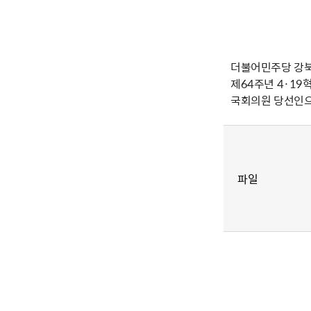
더불어민주당 강
제64주년 4·19
국회의원 당선인으
파일