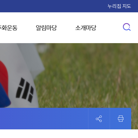
누리집 지도
주화운동
알림마당
소개마당