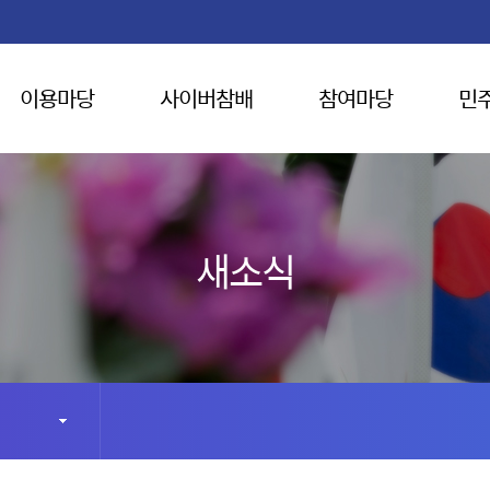
이용마당
사이버참배
참여마당
민
새소식