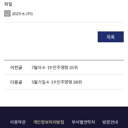
파일
2025-6.JPG
목록
이전글
7월의 4·19 민주영령 35위
다음글
5월기일 4·19 민주영령 38위
이용약관
개인정보처리방침
부서별연락처
방문안내