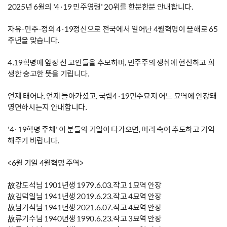
2025년 6월의 '4·19 민주영령' 20위를 한분한분 안내합니다.
자유-민주-정의 4·19정신으로 전국에서 일어난 4월혁명이 올해로 65
주년을 맞습니다.
4.19혁명에 앞장 선 고인들을 추모하며, 민주주의 쟁취에 헌신하고 희
생한 숭고한 뜻을 기립니다.
언제 태어나, 언제 돌아가셨고, 국립4·19민주묘지 어느 묘역에 안장돼
영면하시는지 안내합니다.
'4·19혁명 주체' 이 분들의 기일이 다가오면, 머리 숙여 추도하고 기억
해주기 바랍니다.
<6월 기일 4월혁명 주역>
故강도석님 1901년생 1979.6.03.작고 1묘역 안장
故김덕일님 1941년생 2019.6.23.작고 4묘역 안장
故남기식님 1941년생 2021.6.07.작고 4묘역 안장
故류기수님 1940년생 1990.6.23.작고 3묘역 안장