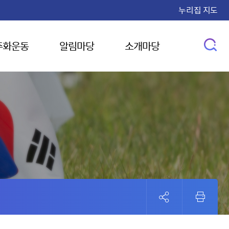
누리집 지도
주화운동
알림마당
소개마당