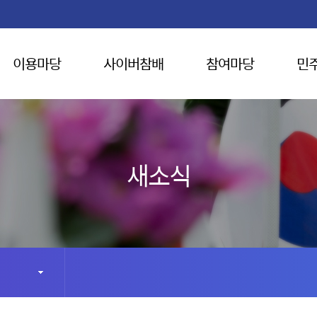
이용마당
사이버참배
참여마당
민
새소식