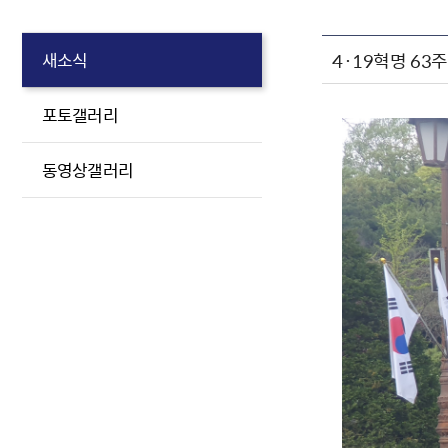
4·19혁명 63
새소식
포토갤러리
동영상갤러리