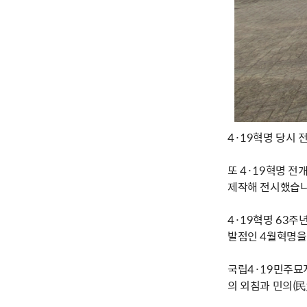
4·19혁명 당시 
또 4·19혁명 전
제작해 전시했습니
4·19혁명 63
발점인 4월혁명을
국립4·19민주묘지
의 외침과 민의(民