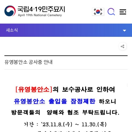
새소식
유영봉안소 공사중 안내