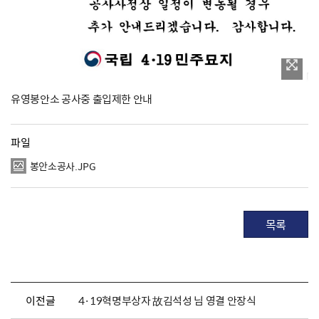
유영봉안소 공사중 출입제한 안내
파일
봉안소공사.JPG
목록
이전글
4·19혁명부상자 故김석성 님 영결 안장식