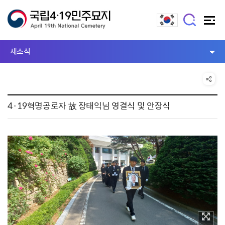
새소식
4·19혁명공로자 故 장태익님 영결식 및 안장식