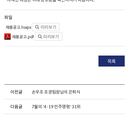
파일
미리보기
채용공고.hwpx
미리보기
채용공고.pdf
목록
이전글
손우조 조경팀장님의 은퇴식
다음글
7월의 '4·19 민주영령' 31위