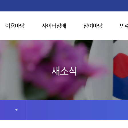
이용마당
사이버참배
참여마당
민
새소식