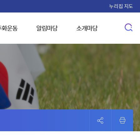
누리집 지도
주화운동
알림마당
소개마당