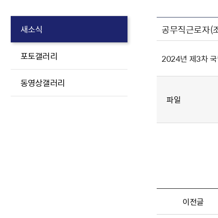
공무직근로자(조
새소식
포토갤러리
2024년 제3차 
동영상갤러리
파일
이전글