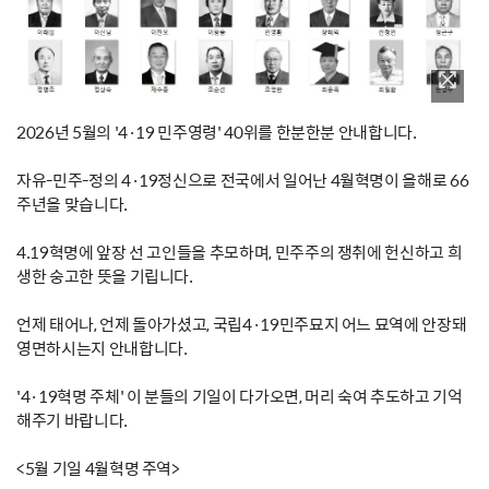
2026년 5월의 '4·19 민주영령' 40위를 한분한분 안내합니다.
자유-민주-정의 4·19정신으로 전국에서 일어난 4월혁명이 올해로 66
주년을 맞습니다.
4.19혁명에 앞장 선 고인들을 추모하며, 민주주의 쟁취에 헌신하고 희
생한 숭고한 뜻을 기립니다.
언제 태어나, 언제 돌아가셨고, 국립4·19민주묘지 어느 묘역에 안장돼
영면하시는지 안내합니다.
'4·19혁명 주체' 이 분들의 기일이 다가오면, 머리 숙여 추도하고 기억
해주기 바랍니다.
<5월 기일 4월혁명 주역>