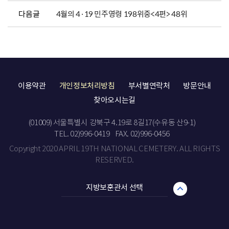
다음글
4월의 4·19 민주영령 198위중<4편> 48위
이용약관
개인정보처리방침
부서별연락처
방문안내
찾아오시는길
(01009) 서울특별시 강북구 4.19로 8길17(수유동 산9-1)
TEL. 02)996-0419
FAX. 02)996-0456
Copyright 2020 APRIL 19TH NATIONAL CEMETERY. ALL RIGHTS
RESERVED.
지방보훈관서 선택